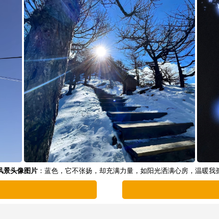
风景头像图片
：蓝色，它不张扬，却充满力量，如阳光洒满心房，温暖我