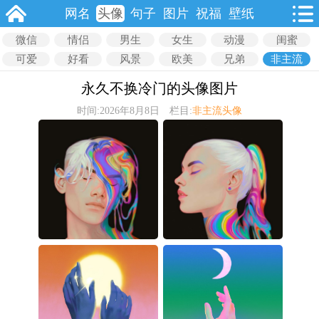
网名
头像
句子
图片
祝福
壁纸
微信
情侣
男生
女生
动漫
闺蜜
可爱
好看
风景
欧美
兄弟
非主流
永久不换冷门的头像图片
时间:2026年8月8日 栏目:
非主流头像