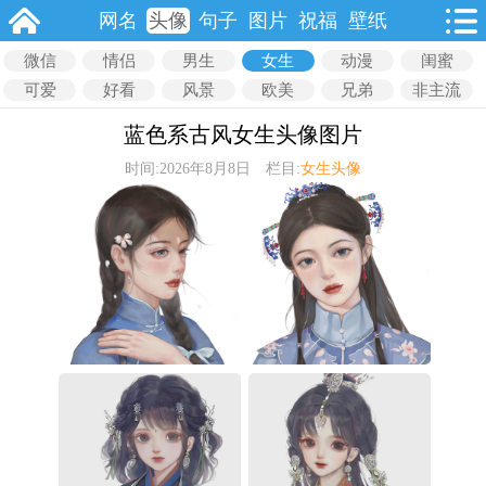
网名
头像
句子
图片
祝福
壁纸
微信
情侣
男生
女生
动漫
闺蜜
可爱
好看
风景
欧美
兄弟
非主流
蓝色系古风女生头像图片
时间:2026年8月8日 栏目:
女生头像