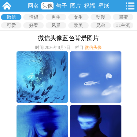
网名
头像
句子
图片
祝福
壁纸
微信
情侣
男生
女生
动漫
闺蜜
可爱
好看
风景
欧美
兄弟
非主流
微信头像蓝色背景图片
时间:2026年8月7日 栏目:
微信头像