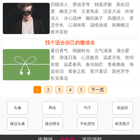
归隐浪人 梦战苍穹 独孤求败 新欢旧
爱 幽灵少爷 王者风采 活泼大叔 吟游
诗人 冷心战神 癫狂疯子 风骚诗人 变
态学长 江湖侠客 温情游戏 抠脚硬汉
夜半笙歌
找个适合自己的微信名
夏日香气 明媚时光 元气满满 满分爱
意 浪漫日落 心灵敞亮 温柔月色 世间
欢歌 温柔春风 春光灿烂 青春舞曲 海
棠依旧 青春之歌 星月童话 国色芳华
长安落花
1
2
3
4
5
下一页
头像
网名
句子
祝福语
微信头像
微信网名
手机壁纸
唯美图片
电脑版
手机版
返回顶部