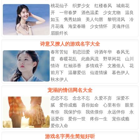
桃花仙子 织梦少女 红楼春风 城南花
开 一帘春梦 酒色温柔 少女尤物 温良
如玉 隽秀姑娘 美人勾唇 黎明清风 冷
月花魂 海棠春睡 少女情怀 灵魂伴侣
眉眼纤长
诗意又撩人的游戏名字大全
春宵苦短 初恋旧爱 诗酒年华 春风无
度 春暖花乱 此曲风流 野草闲花 山川
情诗 红袖添香 多情戏子 文雅俗人 花
前月下 温馨爱侣 仙道情缘 暮色伊人
秋水伊人
宠溺的情侣网名大全
恋恋不忘 念念不忘 久爱不弃 深爱不
腻 爱你成瘾 喜你如命 心里有你 眼里
有你 我保护你 我依偎你 永远伴你 永
远爱你 爱你一世 疼你一生 宠你成瘾
爱你入命
游戏名字男生简短好听