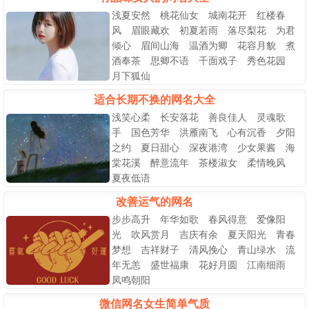
浅夏安然 桃花仙女 城南花开 红楼春
风 眉眼藏欢 初夏若雨 落尽梨花 为君
倾心 眉间山海 温酒为卿 花容月貌 煮
酒奉茶 思卿不语 千面戏子 秀色花园
月下狐仙
适合长期不换的网名大全
浅笑心柔 长安落花 善良佳人 灵魂歌
手 国色芳华 洪雁南飞 心有沉香 夕阳
之约 夏日甜心 深夜港湾 少女果酱 海
棠花溪 醉意流年 茶楼淑女 柔情晚风
夏夜低语
改善运气的网名
步步高升 年华如歌 春风得意 爱像阳
光 吹风赏月 吉庆有余 夏天阳光 青春
梦想 吉祥财子 清风挽心 青山绿水 流
年无恙 盛世福康 花好月圆 江南细雨
凤鸣朝阳
微信网名女生简单气质