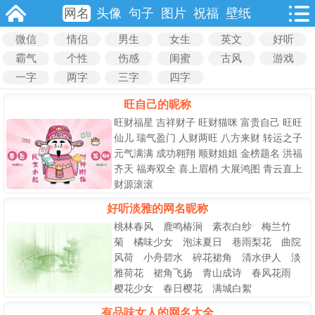
网名
头像
句子
图片
祝福
壁纸
微信
情侣
男生
女生
英文
好听
霸气
个性
伤感
闺蜜
古风
游戏
一字
两字
三字
四字
旺自己的昵称
旺财福星 吉祥财子 旺财猫咪 富贵自己 旺旺
仙儿 瑞气盈门 人财两旺 八方来财 转运之子
元气满满 成功翱翔 顺财姐姐 金榜题名 洪福
齐天 福寿双全 喜上眉梢 大展鸿图 青云直上
财源滚滚
好听淡雅的网名昵称
桃林春风 鹿鸣椿涧 素衣白纱 梅兰竹
菊 橘味少女 泡沫夏日 巷雨梨花 曲院
风荷 小舟碧水 碎花裙角 清水伊人 淡
雅荷花 裙角飞扬 青山成诗 春风花雨
樱花少女 春日樱花 满城白絮
有品味女人的网名大全