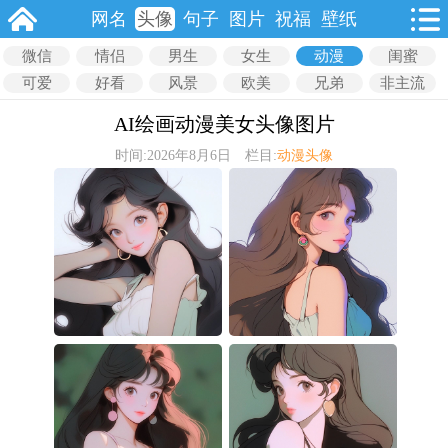
网名
头像
句子
图片
祝福
壁纸
微信
情侣
男生
女生
动漫
闺蜜
可爱
好看
风景
欧美
兄弟
非主流
AI绘画动漫美女头像图片
时间:2026年8月6日 栏目:
动漫头像