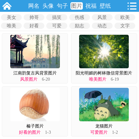
网名
头像
句子
图片
祝福
壁纸
美女
帅哥
搞笑
伤感
风景
欧美
唯美
好看
可爱
励志
动态
文字
江南韵复古风背景图片
阳光明媚的树林微信背景图片
风景图片
6-20
唯美图片
6-19
榛子图片
龙猫图片
好看的图片
1-3
可爱图片
1-2