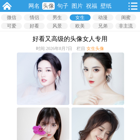
网名
头像
句子
图片
祝福
壁纸
微信
情侣
男生
女生
动漫
闺蜜
可爱
好看
风景
欧美
兄弟
非主流
好看又高级的头像女人专用
时间:2026年8月7日 栏目:
女生头像