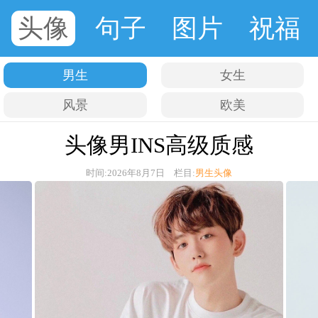
头像
句子
图片
祝福
男生
女生
风景
欧美
头像男INS高级质感
时间:2026年8月7日 栏目:
男生头像