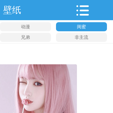
壁纸
动漫
闺蜜
兄弟
非主流