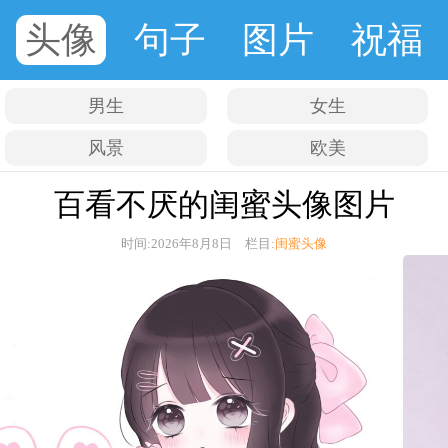
头像
句子
图片
祝福
男生
女生
风景
欧美
百看不厌的闺蜜头像图片
时间:2026年8月8日 栏目:
闺蜜头像