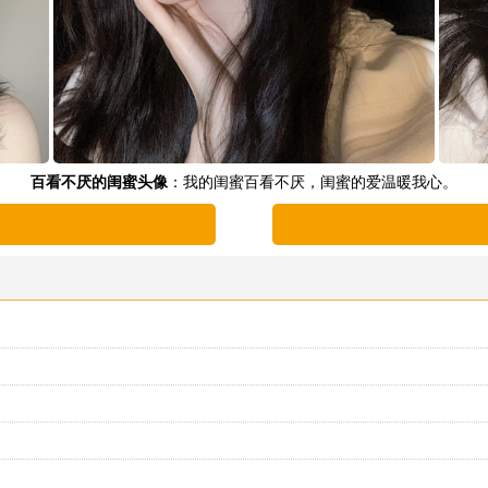
百看不厌的闺蜜头像
：我的闺蜜百看不厌，闺蜜的爱温暖我心。