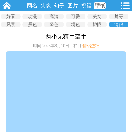
网名
头像
句子
图片
祝福
壁纸
好看
动漫
高清
可爱
美女
帅哥
风景
黑色
绿色
粉色
护眼
情侣
两小无猜手牵手
时间:2026年8月10日 栏目:
情侣壁纸