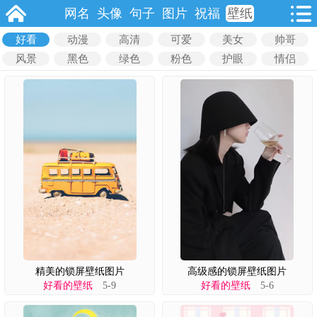
网名
头像
句子
图片
祝福
壁纸
好看
动漫
高清
可爱
美女
帅哥
风景
黑色
绿色
粉色
护眼
情侣
精美的锁屏壁纸图片
高级感的锁屏壁纸图片
好看的壁纸
5-9
好看的壁纸
5-6