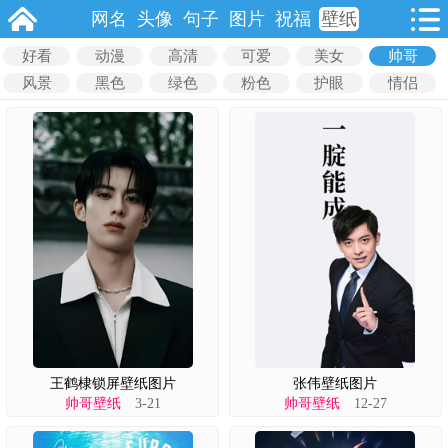
网名
头像
句子
图片
祝福
壁纸
好看
动漫
高清
可爱
美女
帅哥
风景
黑色
绿色
粉色
护眼
情侣
王鹤棣锁屏壁纸图片
张伟壁纸图片
帅哥壁纸
3-21
帅哥壁纸
12-27