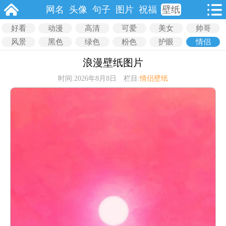
网名
头像
句子
图片
祝福
壁纸
好看
动漫
高清
可爱
美女
帅哥
风景
黑色
绿色
粉色
护眼
情侣
浪漫壁纸图片
时间:2026年8月8日 栏目:
情侣壁纸