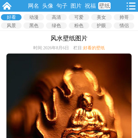
网名
头像
句子
图片
祝福
壁纸
好看
动漫
高清
可爱
美女
帅哥
风景
黑色
绿色
粉色
护眼
情侣
风水壁纸图片
时间:2026年8月6日 栏目:
好看的壁纸