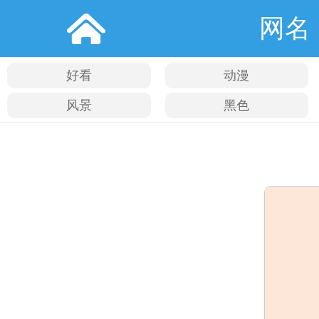
网名
好看
动漫
风景
黑色