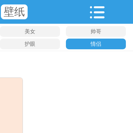
壁纸
美女
帅哥
护眼
情侣