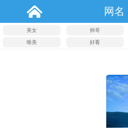
网名
美女
帅哥
唯美
好看