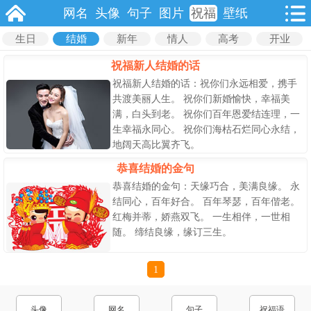
网名
头像
句子
图片
祝福
壁纸
生日
结婚
新年
情人
高考
开业
祝福新人结婚的话
祝福新人结婚的话：祝你们永远相爱，携手
共渡美丽人生。 祝你们新婚愉快，幸福美
满，白头到老。 祝你们百年恩爱结连理，一
生幸福永同心。 祝你们海枯石烂同心永结，
地阔天高比翼齐飞。
恭喜结婚的金句
恭喜结婚的金句：天缘巧合，美满良缘。 永
结同心，百年好合。 百年琴瑟，百年偕老。
红梅并蒂，娇燕双飞。 一生相伴，一世相
随。 缔结良缘，缘订三生。
1
头像
网名
句子
祝福语