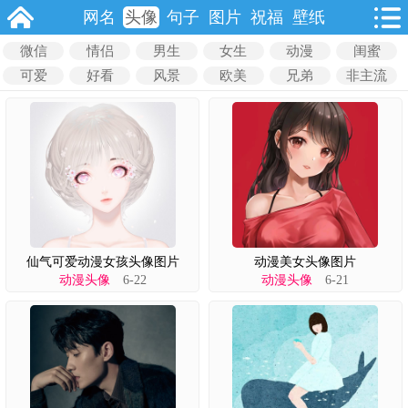
网名
头像
句子
图片
祝福
壁纸
微信
情侣
男生
女生
动漫
闺蜜
可爱
好看
风景
欧美
兄弟
非主流
仙气可爱动漫女孩头像图片
动漫美女头像图片
动漫头像
6-22
动漫头像
6-21