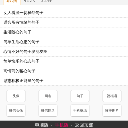
恼，不为明天而迷茫，快乐而知足，宁静而致远。
女人看淡一切释然句子
24．清清楚楚看昨天，扎扎实实抓今天，高高兴兴看明
适合所有情绪的句子
天。向昨天要经验，向明天要动力，向今天要成果。
生活随心的句子
25．生命不在于你活了多久，而在于你经历了多少令人
简单生活心态的句子
怦然心动的瞬间。每个人都有自己的人生，活好自己就
心情不好的句子发朋友圈
好。早安！
简单快乐的心态句子
26．往后余生，愿你不念过往，不畏将来，笑对生活中
高情商的暖心句子
的风风雨雨，任凭时光荏苒，每一天都是自己喜欢的模
励志积极正能量的句子
样。早安！
27．世界上所有的惊喜和好运，都是你累积的温柔和善
头像
网名
句子
祝福语
良，做一个温柔纯良且内心强大的人，温暖自己，也照
亮别人！早安！
微信头像
微信网名
手机壁纸
唯美图片
28．时间就像筛子，不停的过滤一些人，熬得住，出
电脑版
手机版
返回顶部
·
·
众，熬不过，出局！努力去改变，做到最好的自己。
早