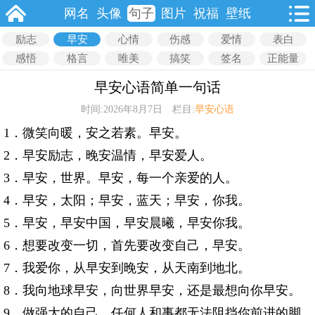
网名
头像
句子
图片
祝福
壁纸
励志
早安
心情
伤感
爱情
表白
感悟
格言
唯美
搞笑
签名
正能量
早安心语简单一句话
时间:2026年8月7日 栏目:
早安心语
1．微笑向暖，安之若素。早安。
2．早安励志，晚安温情，早安爱人。
3．早安，世界。早安，每一个亲爱的人。
4．早安，太阳；早安，蓝天；早安，你我。
5．早安，早安中国，早安晨曦，早安你我。
6．想要改变一切，首先要改变自己，早安。
7．我爱你，从早安到晚安，从天南到地北。
8．我向地球早安，向世界早安，还是最想向你早安。
9．做强大的自己，任何人和事都无法阻挡你前进的脚