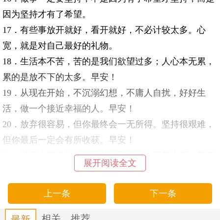
因为坚持才有了希望。
17．有些事放开就好，看开就好，不必计较太多。心
宽，就是对自己最好的礼物。
18．生活本不苦，苦的是我们欲望过多；人心本无累，
累的是放不下的太多。早安！
19．从现在开始，不沉溺幻想，不庸人自扰，好好生
活，做一个接近幸福的人。早安！
20．放弃很容易，但你最终会一无所得。坚持很艰难，
但你最后一定会有所收获。早安！
21．世界上最幸福的事，莫过于经过一番努力后，所有
展开阅读全文
东西正慢慢变成你想要的样子。早安！
22．生活不会变容易，但你可以变强大，愿所有的努力
上一条
下一条
都不白费，所有的坚持都能梦想成真。早安！
相关
推荐
23．给自己一个微笑，让心情豁然开朗，不为昨天而懊
最新